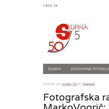
7 AUG ’26
Main menu
Skip
DOMOV
ZGODOVINA FOTOKLU
to
content
POSTED ON
16 MAJ ’24
BY
TAMARA
Fotografska r
MarkoVogrič: