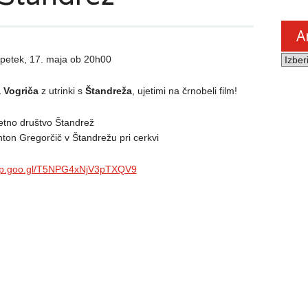
A
Arhiv
v petek, 17. maja ob 20h00
novic
 Vogriča
z utrinki s
Štandreža
, ujetimi na črnobeli film!
etno društvo Štandrež
ton Gregorčič v Štandrežu pri cerkvi
app.goo.gl/T5NPG4xNjV3pTXQV9