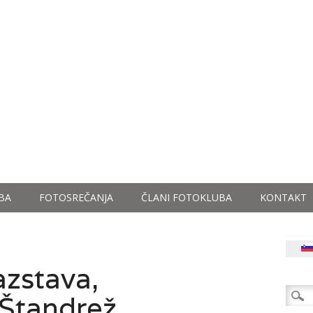
BA
FOTOSREČANJA
ČLANI FOTOKLUBA
KONTAKT
azstava,
Išči:
 Štandrež