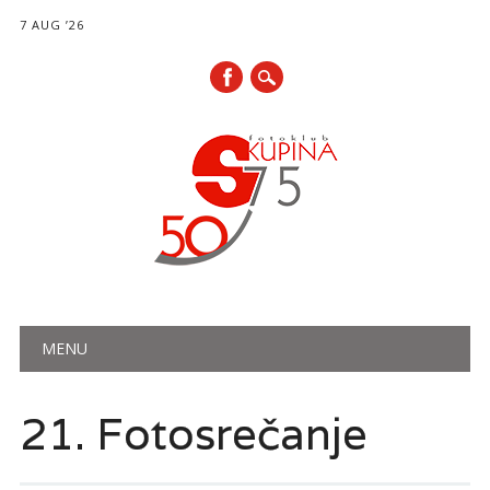
7 AUG ’26
Main menu
Skip
MENU
to
content
21. Fotosrečanje