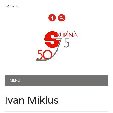
6 AUG ’26
Main menu
Skip
MENU
to
content
Ivan Miklus