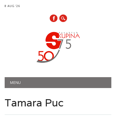
8 AUG ’26
Main menu
Skip
MENU
to
content
Tamara Puc