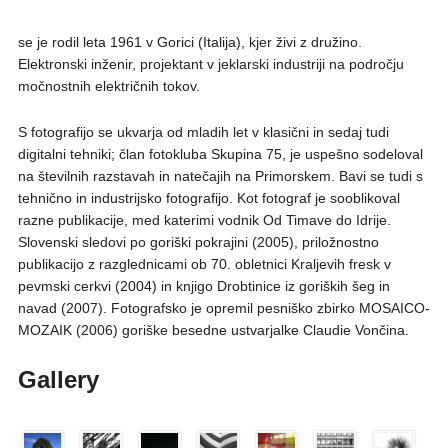
se je rodil leta 1961 v Gorici (Italija), kjer živi z družino.
Elektronski inženir, projektant v jeklarski industriji na področju
močnostnih električnih tokov.
S fotografijo se ukvarja od mladih let v klasični in sedaj tudi
digitalni tehniki; član fotokluba Skupina 75, je uspešno sodeloval
na številnih razstavah in natečajih na Primorskem. Bavi se tudi s
tehnično in industrijsko fotografijo. Kot fotograf je sooblikoval
razne publikacije, med katerimi vodnik Od Timave do Idrije.
Slovenski sledovi po goriški pokrajini (2005), priložnostno
publikacijo z razglednicami ob 70. obletnici Kraljevih fresk v
pevmski cerkvi (2004) in knjigo Drobtinice iz goriških šeg in
navad (2007). Fotografsko je opremil pesniško zbirko MOSAICO-
MOZAIK (2006) goriške besedne ustvarjalke Claudie Vončina.
Gallery