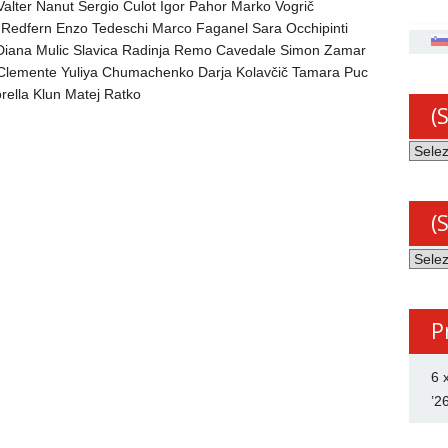
 Valter Nanut Sergio Culot Igor Pahor Marko Vogrič
d Redfern Enzo Tedeschi Marco Faganel Sara Occhipinti
in Diana Mulic Slavica Radinja Remo Cavedale Simon Zamar
i Clemente Yuliya Chumachenko Darja Kolavčič Tamara Puc
orella Klun Matej Ratko
(
(Slov
Arhiv
novic
(
(Slov
Katego
P
6 
’2