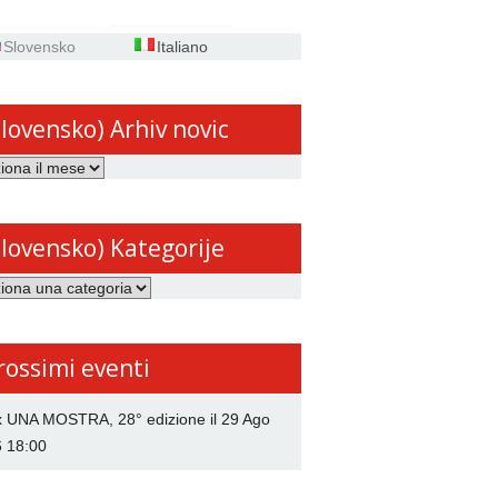
Slovensko
Italiano
Slovensko) Arhiv novic
ensko)
Slovensko) Kategorije
ensko)
rije
rossimi eventi
x UNA MOSTRA, 28° edizione
il 29 Ago
6 18:00