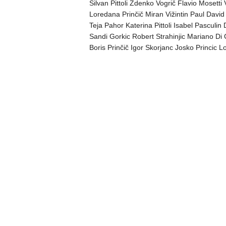
Silvan Pittoli Zdenko Vogrič Flavio Mosetti
Loredana Prinčič Miran Vižintin Paul Davi
Teja Pahor Katerina Pittoli Isabel Pascul
Sandi Gorkic Robert Strahinjic Mariano D
Boris Prinčič Igor Skorjanc Josko Princic L