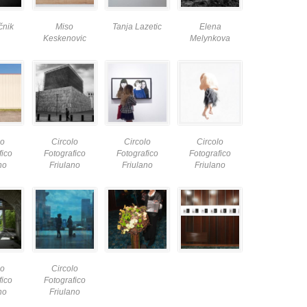
čnik
Miso
Tanja Lazetic
Elena
Keskenovic
Melynkova
lo
Circolo
Circolo
Circolo
fico
Fotografico
Fotografico
Fotografico
no
Friulano
Friulano
Friulano
lo
Circolo
fico
Fotografico
no
Friulano