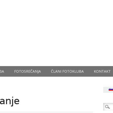
BA
FOTOSREČANJA
ČLANI FOTOKLUBA
KONTAKT
čanje
Išči: