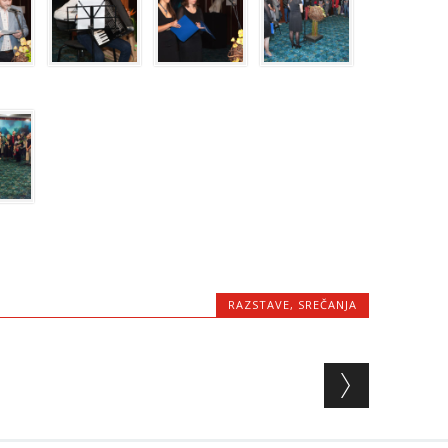
RAZSTAVE
,
SREČANJA