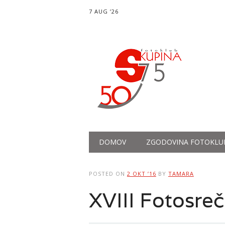
7 AUG ’26
Main menu
Skip
DOMOV
ZGODOVINA FOTOKLU
to
content
POSTED ON
2 OKT ’16
BY
TAMARA
XVIII Fotosre