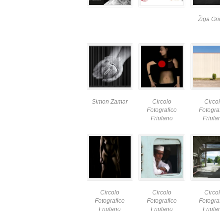
Žiga Gri
Simon Zamar
Circolo
Circo
Fotografico
Fotogra
Friulano
Friula
Circolo
Circolo
Circo
Fotografico
Fotografico
Fotogra
Friulano
Friulano
Friula