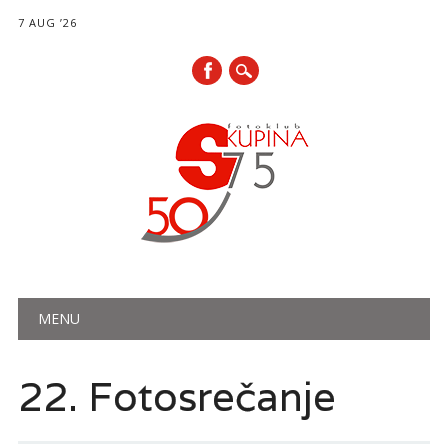
7 AUG ’26
Main menu
Skip
MENU
to
content
22. Fotosrečanje