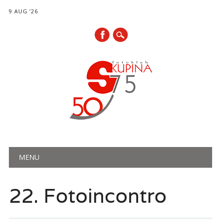
9 AUG ’26
Main menu
Skip
MENU
to
content
22. Fotoincontro