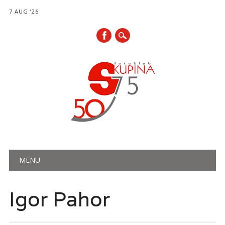
7 AUG ’26
Main menu
Skip
MENU
to
content
Igor Pahor