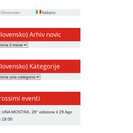
Slovensko
Italiano
Slovensko) Arhiv novic
ensko)
Slovensko) Kategorije
ensko)
rije
rossimi eventi
x UNA MOSTRA, 28° edizione
il 29 Ago
6 18:00