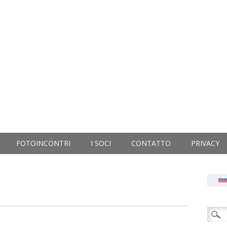
FOTOINCONTRI
I SOCI
CONTATTO
PRIVACY
Ricer
per: