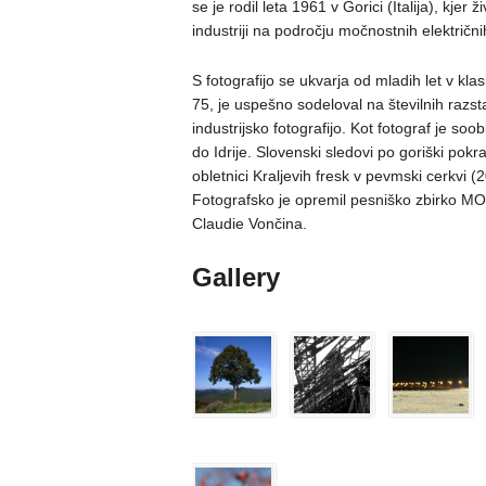
se je rodil leta 1961 v Gorici (Italija), kjer 
industriji na področju močnostnih električni
S fotografijo se ukvarja od mladih let v klas
75, je uspešno sodeloval na številnih razst
industrijsko fotografijo. Kot fotograf je so
do Idrije. Slovenski sledovi po goriški pokr
obletnici Kraljevih fresk v pevmski cerkvi (
Fotografsko je opremil pesniško zbirko 
Claudie Vončina.
Gallery