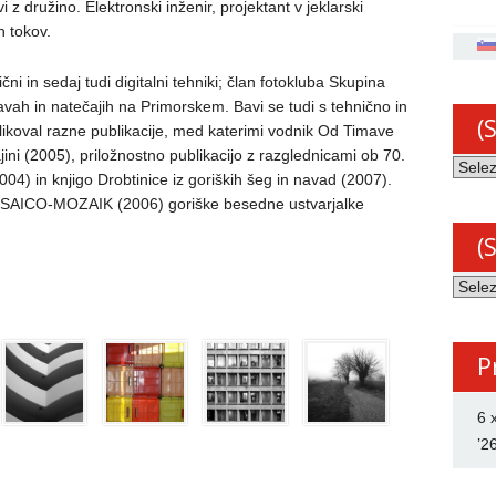
živi z družino. Elektronski inženir, projektant v jeklarski
h tokov.
ični in sedaj tudi digitalni tehniki; član fotokluba Skupina
avah in natečajih na Primorskem. Bavi se tudi s tehnično in
(
oblikoval razne publikacije, med katerimi vodnik Od Timave
ajini (2005), priložnostno publikacijo z razglednicami ob 70.
(Slov
2004) in knjigo Drobtinice iz goriških šeg in navad (2007).
Arhiv
MOSAICO-MOZAIK (2006) goriške besedne ustvarjalke
novic
(
(Slov
Katego
P
6 
’2