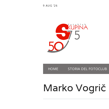
9 AUG ’26
Main menu
Skip
HOME
STORIA DEL FOTOCLUB
to
content
Marko Vogrič