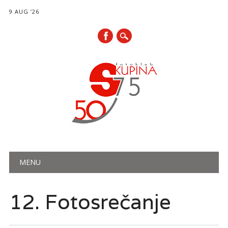
9 AUG ’26
Main menu
Skip
MENU
to
content
12. Fotosrečanje