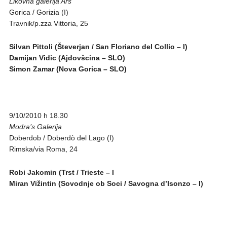
Likovna galerija Ars
Gorica / Gorizia (I)
Travnik/p.zza Vittoria, 25
Silvan Pittoli (Števerjan / San Floriano del Collio – I)
Damijan Vidic (Ajdovšcina – SLO)
Simon Zamar (Nova Gorica – SLO)
9/10/2010 h 18.30
Modra’s Galerija
Doberdob / Doberdò del Lago (I)
Rimska/via Roma, 24
Robi Jakomin (Trst / Trieste – I
Miran Vižintin (Sovodnje ob Soci / Savogna d’Isonzo – I)