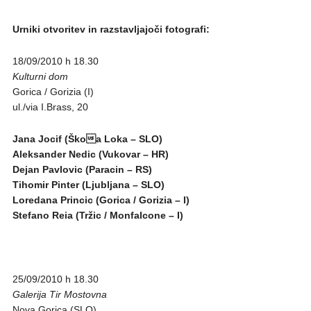
Urniki otvoritev in razstavljajoči fotografi:
18/09/2010 h 18.30
Kulturni dom
Gorica / Gorizia (I)
ul./via I.Brass, 20
Jana Jocif (Škoa Loka – SLO)
Aleksander Nedic (Vukovar – HR)
Dejan Pavlovic (Paracin – RS)
Tihomir Pinter (Ljubljana – SLO)
Loredana Princic (Gorica / Gorizia – I)
Stefano Reia (Tržic / Monfalcone – I)
25/09/2010 h 18.30
Galerija Tir Mostovna
Nova Gorica (SLO)