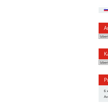
A
Arhiv
novic
K
Katego
P
6 
Av