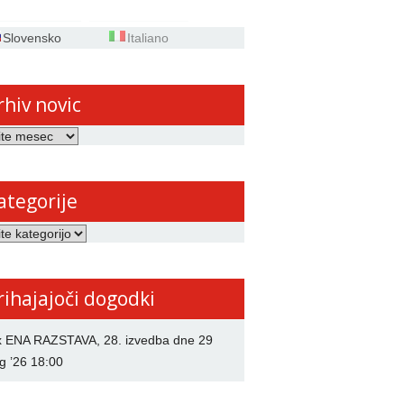
Slovensko
Italiano
rhiv novic
ategorije
rije
rihajajoči dogodki
x ENA RAZSTAVA, 28. izvedba
dne 29
g ’26 18:00