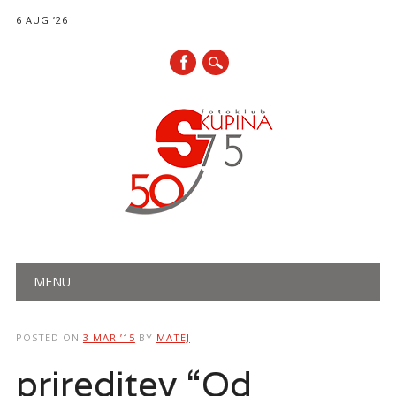
6 AUG ’26
Main menu
Skip
MENU
to
content
POSTED ON
3 MAR ’15
BY
MATEJ
prireditev “Od