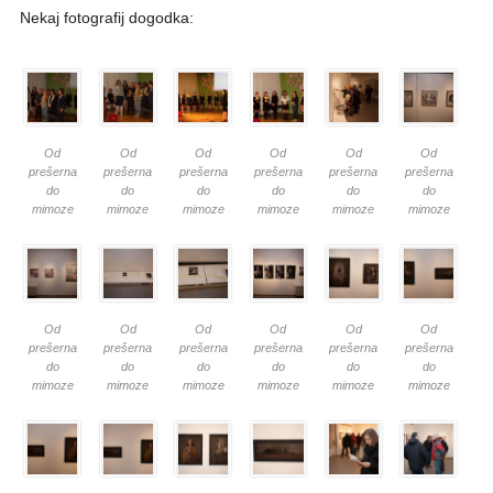
Nekaj fotografij dogodka:
Od
Od
Od
Od
Od
Od
prešerna
prešerna
prešerna
prešerna
prešerna
prešerna
do
do
do
do
do
do
mimoze
mimoze
mimoze
mimoze
mimoze
mimoze
Od
Od
Od
Od
Od
Od
prešerna
prešerna
prešerna
prešerna
prešerna
prešerna
do
do
do
do
do
do
mimoze
mimoze
mimoze
mimoze
mimoze
mimoze