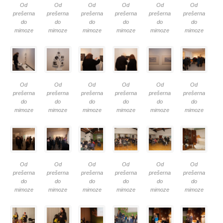
Od
Od
Od
Od
Od
Od
prešerna
prešerna
prešerna
prešerna
prešerna
prešerna
do
do
do
do
do
do
mimoze
mimoze
mimoze
mimoze
mimoze
mimoze
Od
Od
Od
Od
Od
Od
prešerna
prešerna
prešerna
prešerna
prešerna
prešerna
do
do
do
do
do
do
mimoze
mimoze
mimoze
mimoze
mimoze
mimoze
Od
Od
Od
Od
Od
Od
prešerna
prešerna
prešerna
prešerna
prešerna
prešerna
do
do
do
do
do
do
mimoze
mimoze
mimoze
mimoze
mimoze
mimoze