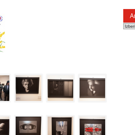
A
Arhiv
novic