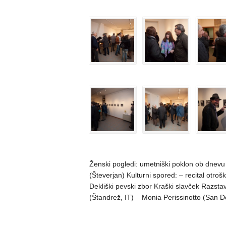
Ženski pogledi: umetniški poklon ob dnevu
(Števerjan) Kulturni spored: – recital otroš
Dekliški pevski zbor Kraški slavček Razsta
(Štandrež, IT) – Monia Perissinotto (San D