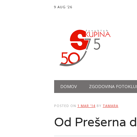
9 AUG ’26
Main menu
Skip
DOMOV
ZGODOVINA FOTOKLU
to
content
POSTED ON
1 MAR ’14
BY
TAMARA
Od Prešerna 