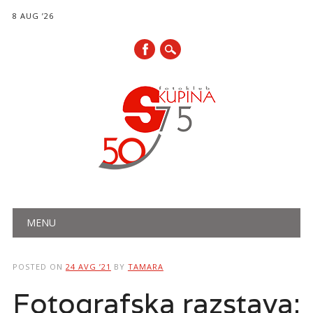
8 AUG ’26
Main menu
Skip
MENU
to
content
POSTED ON
24 AVG ’21
BY
TAMARA
Fotografska razstava: