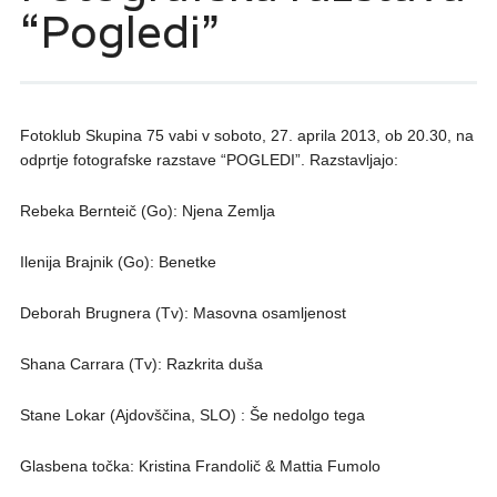
“Pogledi”
Fotoklub Skupina 75 vabi v soboto, 27. aprila 2013, ob 20.30, na
odprtje fotografske razstave “POGLEDI”. Razstavljajo:
Rebeka Bernteič (Go): Njena Zemlja
Ilenija Brajnik (Go): Benetke
Deborah Brugnera (Tv): Masovna osamljenost
Shana Carrara (Tv): Razkrita duša
Stane Lokar (Ajdovščina, SLO) : Še nedolgo tega
Glasbena točka: Kristina Frandolič & Mattia Fumolo