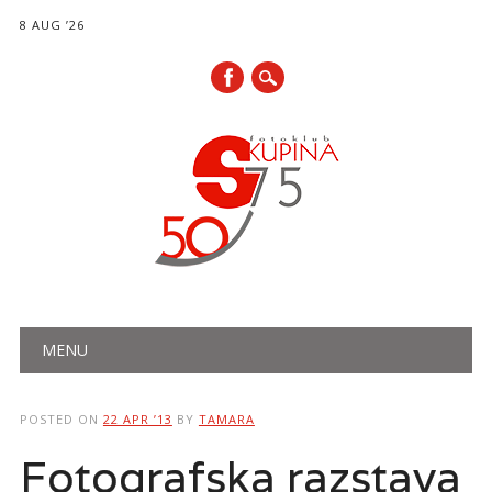
8 AUG ’26
Main menu
Skip
MENU
to
content
POSTED ON
22 APR ’13
BY
TAMARA
Fotografska razstava