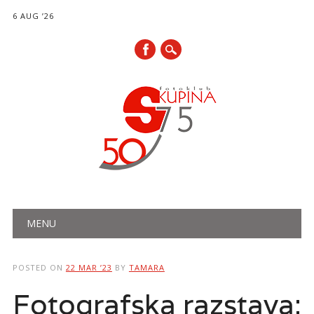
6 AUG ’26
Main menu
Skip
MENU
to
content
POSTED ON
22 MAR ’23
BY
TAMARA
Fotografska razstava: