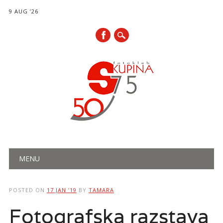
9 AUG ’26
Main menu
Skip
MENU
to
content
POSTED ON
17 JAN ’19
BY
TAMARA
Fotografska razstava