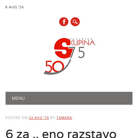
8 AUG ’26
Main menu
Skip
MENU
to
content
POSTED ON
23 AVG ’16
BY
TAMARA
6 za .. eno razstavo