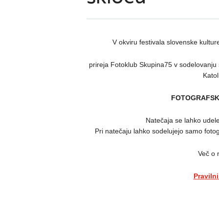
V okviru festivala slovenske kultu
prireja Fotoklub Skupina75 v sodelovanju 
Katol
FOTOGRAFSK
Natečaja se lahko udelež
Pri natečaju lahko sodelujejo samo fotogr
Več o n
Praviln