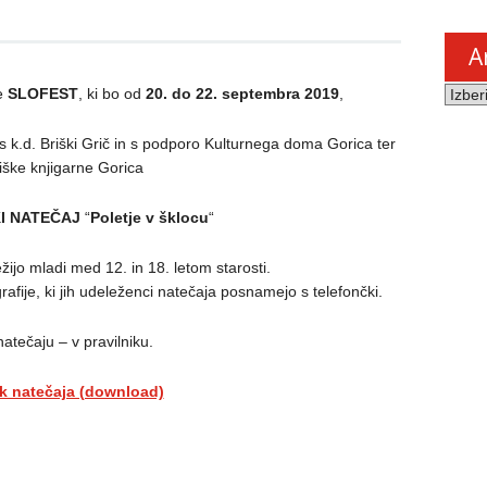
A
Arhiv
re
SLOFEST
, ki bo od
20. do 22. septembra 2019
,
novic
s k.d. Briški Grič in s podporo Kulturnega doma Gorica ter
iške knjigarne Gorica
I NATEČAJ
“
Poletje v šklocu
“
ijo mladi med 12. in 18. letom starosti.
afije, ki jih udeleženci natečaja posnamejo s telefončki.
atečaju – v pravilniku.
ik natečaja (download)