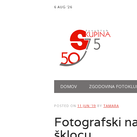
6 AUG ’26
Main menu
Skip
DOMOV
ZGODOVINA FOTOKLU
to
content
POSTED ON
11 JUN ’19
BY
TAMARA
Fotografski na
šklocu