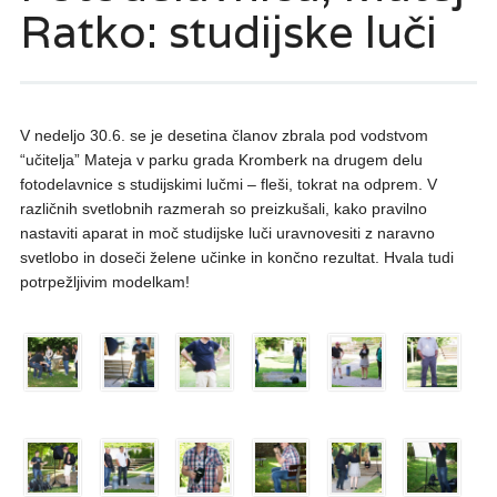
Ratko: studijske luči
V nedeljo 30.6. se je desetina članov zbrala pod vodstvom
“učitelja” Mateja v parku grada Kromberk na drugem delu
fotodelavnice s studijskimi lučmi – fleši, tokrat na odprem. V
različnih svetlobnih razmerah so preizkušali, kako pravilno
nastaviti aparat in moč studijske luči uravnovesiti z naravno
svetlobo in doseči želene učinke in končno rezultat. Hvala tudi
potrpežljivim modelkam!