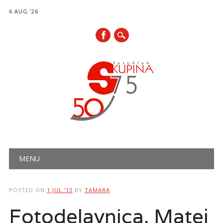
6 AUG ’26
Main menu
Skip
MENU
to
content
POSTED ON
1 JUL ’13
BY
TAMARA
Fotodelavnica, Matej