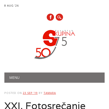
8 AUG ’26
Main menu
Skip
MENU
to
content
POSTED ON
23 SEP ’19
BY
TAMARA
XXI. Fotosrečanje