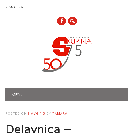
7 AUG ’26
Main menu
Skip
MENU
to
content
POSTED ON
9 AVG ’13
BY
TAMARA
Delavnica –