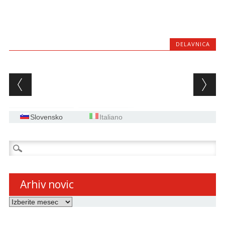
DELAVNICA
Post navigation
Slovensko
Italiano
Išči:
Arhiv novic
Arhiv
novic