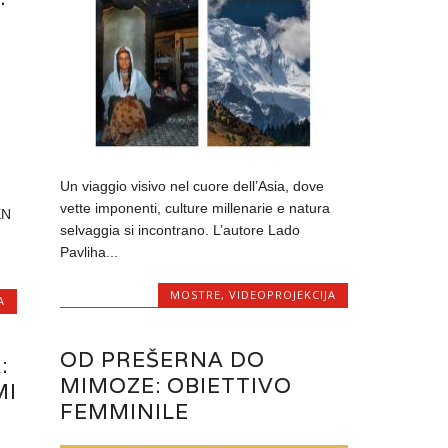
Un viaggio visivo nel cuore dell’Asia, dove
vette imponenti, culture millenarie e natura
EN
selvaggia si incontrano. L’autore Lado
Pavliha...
MOSTRE
,
VIDEOPROJEKCIJA
A
OD PREŠERNA DO
:
MIMOZE: OBIETTIVO
MI
FEMMINILE