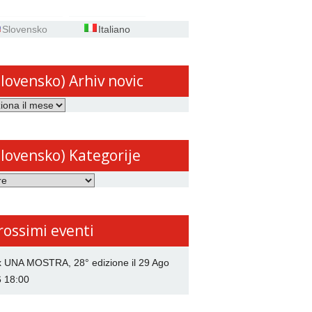
Slovensko
Italiano
Slovensko) Arhiv novic
ensko)
Slovensko) Kategorije
ensko)
rije
rossimi eventi
x UNA MOSTRA, 28° edizione
il 29 Ago
6 18:00