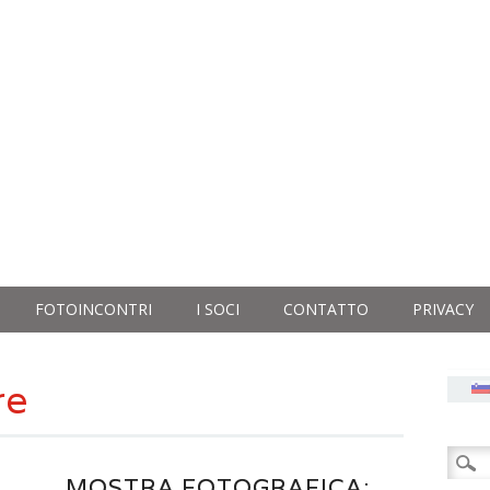
FOTOINCONTRI
I SOCI
CONTATTO
PRIVACY
re
Ricer
MOSTRA FOTOGRAFICA:
per: