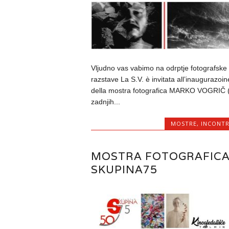
Vljudno vas vabimo na odrptje fotografske
razstave La S.V. è invitata all’inaugurazoin
della mostra fotografica MARKO VOGRIČ 
zadnjih...
MOSTRE
,
INCONTR
MOSTRA FOTOGRAFICA
SKUPINA75