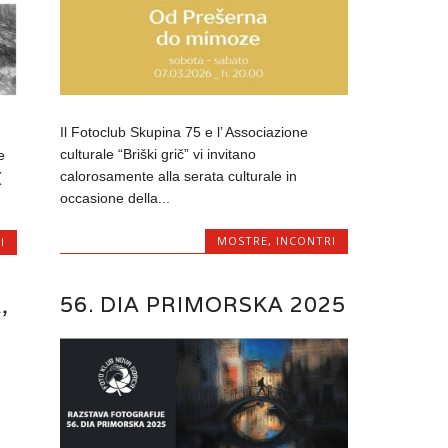
Il Fotoclub Skupina 75 e l’ Associazione
culturale “Briški grič” vi invitano
e
calorosamente alla serata culturale in
(
occasione della...
MOSTRE
,
INCONTRI
I
56. DIA PRIMORSKA 2025
,