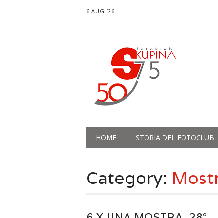
6 AUG ’26
Main menu
Skip
HOME
STORIA DEL FOTOCLUB
to
content
Category:
Most
6 X UNA MOSTRA, 28°