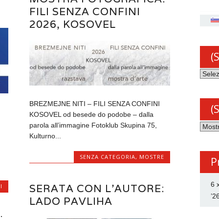
FILI SENZA CONFINI
2026, KOSOVEL
(
(Slov
Arhiv
novic
BREZMEJNE NITI – FILI SENZA CONFINI
(
KOSOVEL od besede do podobe – dalla
(Slov
parola all’immagine Fotoklub Skupina 75,
Katego
Kulturno...
SENZA CATEGORIA
,
MOSTRE
P
6 
SERATA CON L’AUTORE:
I
’2
LADO PAVLIHA
: