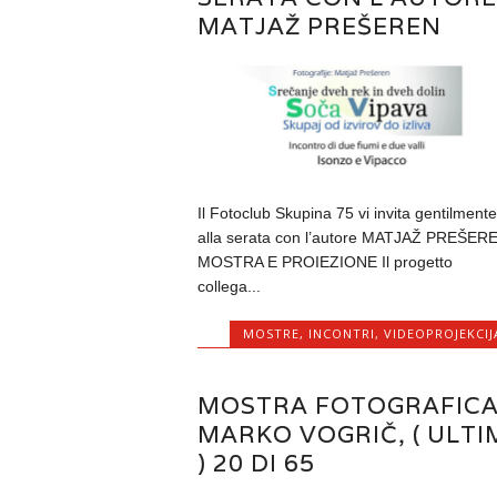
MATJAŽ PREŠEREN
Il Fotoclub Skupina 75 vi invita gentilmente
alla serata con l’autore MATJAŽ PREŠER
MOSTRA E PROIEZIONE Il progetto
collega...
MOSTRE
,
INCONTRI
,
VIDEOPROJEKCIJ
MOSTRA FOTOGRAFICA
MARKO VOGRIČ, ( ULTI
) 20 DI 65