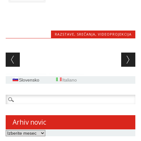
RAZSTAVE
,
SREČANJA
,
VIDEOPROJEKCIJA
Post navigation
Slovensko
Italiano
Išči:
Arhiv novic
Arhiv
novic