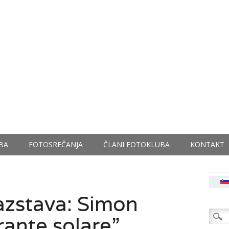
BA
FOTOSREČANJA
ČLANI FOTOKLUBA
KONTAKT
azstava: Simon
Išči:
ante solare”