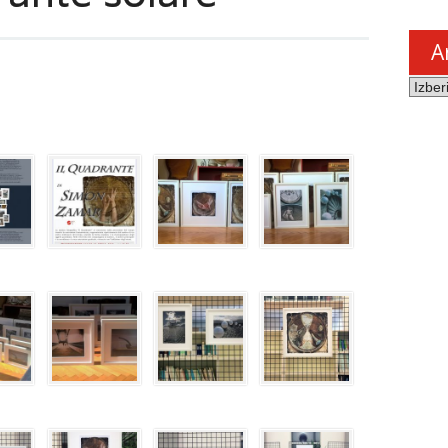
A
Arhiv
novic