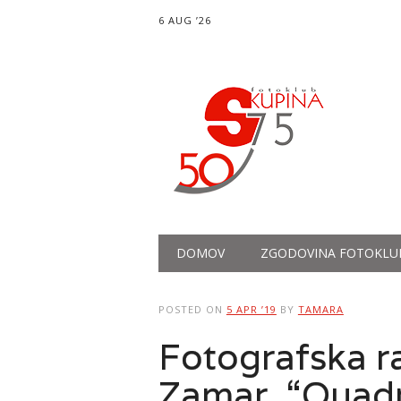
6 AUG ’26
Main menu
Skip
DOMOV
ZGODOVINA FOTOKLU
to
content
POSTED ON
5 APR ’19
BY
TAMARA
Fotografska r
Zamar, “Quadr