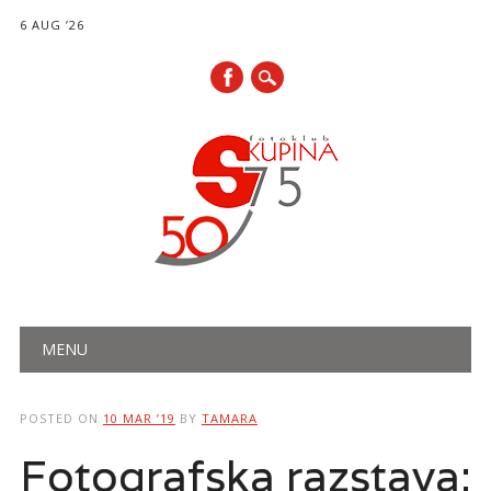
6 AUG ’26
Main menu
Skip
MENU
to
content
POSTED ON
10 MAR ’19
BY
TAMARA
Fotografska razstava: